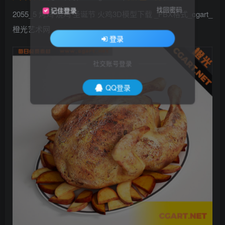
找回密码
记住登录
2055_5 烤鸡 烧鸡 圣诞节 火鸡3D模型下载 _FBX格式_cgart_
橙光艺术网
登录
社交账号登录
QQ登录