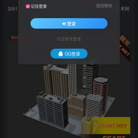
找回密码
记住登录
2051_5 blender 城市街区_免费3D模型_CGART_橙光艺术网
登录
社交账号登录
QQ登录