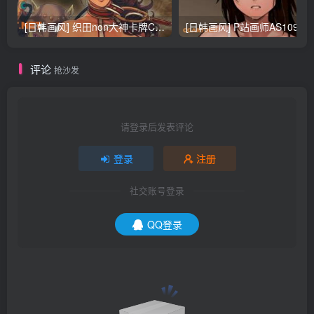
[日韩画风] 织田non大神卡牌CG插画设计画集256P 161M_CG原画资源
[日韩画风] P站画师AS109的作品，《少女裹路地 其终
评论
抢沙发
请登录后发表评论
登录
注册
社交账号登录
QQ登录