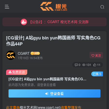
【公告2】：CGART 橙光艺术网 交流群
【公告1】：将免费进行到底！！！
【公告2】：CGART 橙光艺术网 交流群
【公告1】：将免费进行到底！！！
[CG设计] A站gyu bin yun韩国画师 写实角色CG
作品44P
CGART
关注
7月19日 16:54发布
0
131
11
登录
免费资源
已售 5
[CG设计] A站gyu bin yun韩国画师 写实角色CG作品44P
没有账号？立即注册
此内容为免费资源，请登录后查看
登录查看
用户名/手机号/邮箱
登录密码
此文章由
橙光艺术网(www.cgart.net)
收集整理发布