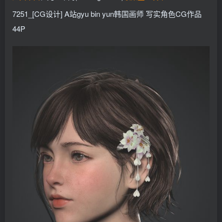
找回密码
记住登录
7251_[CG设计] A站gyu bin yun韩国画师 写实角色CG作品
44P
登录
社交账号登录
QQ登录