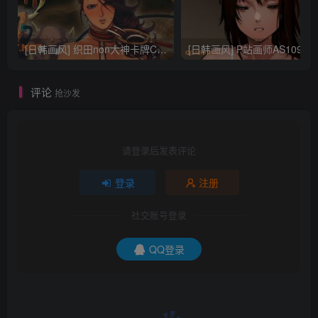
[日韩画风] 织田non大神卡牌CG插画设计画集256P 161M_CG原画资源
[日韩画风] P站画师AS109的作品，《少女裹路地 其终
评论
抢沙发
请登录后发表评论
登录
注册
社交账号登录
QQ登录