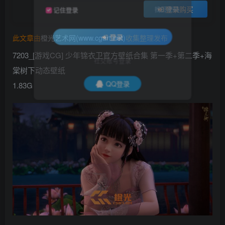
登录购买
找回密码
记住登录
此文章由
橙光艺术网(www.cgart.net)
收集整理发布
登录
7203_[游戏CG] 少年锦衣卫官方壁纸合集 第一季+第二季+海
社交账号登录
棠树下动态壁纸
1.83G
QQ登录