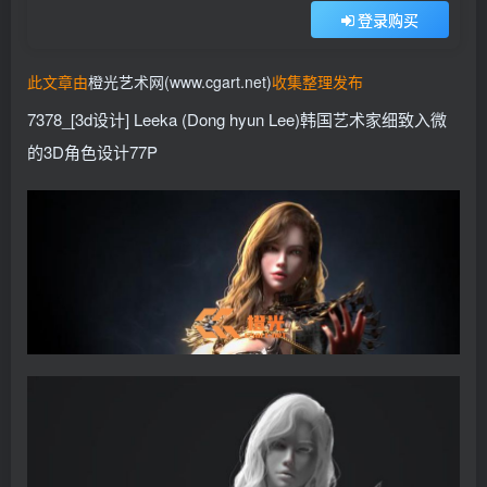
登录购买
找回密码
记住登录
登录
此文章由
橙光艺术网(www.cgart.net)
收集整理发布
7378_[3d设计] Leeka (Dong hyun Lee)韩国艺术家细致入微
社交账号登录
的3D角色设计77P
QQ登录