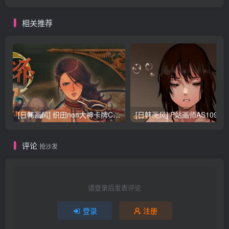
相关推荐
[日韩画风] 织田non大神卡牌CG插画设计画集256P 161M_CG原画资源
[日韩画风] P站画师AS109的作品，《少女裹路地 其终
评论
抢沙发
请登录后发表评论
登录
注册