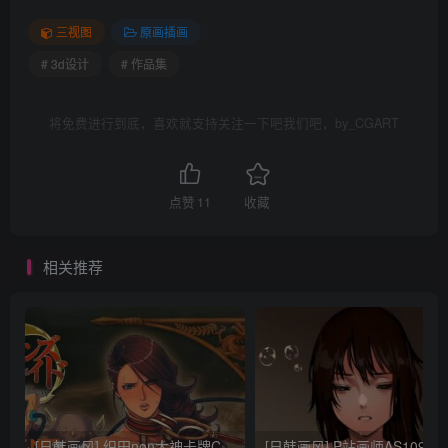
三视图
原画插画
# 3d设计
# 作品集
将免费进行到底，喜欢就支持关注一下吧我们吧，by_CGART
点赞
11
收藏
相关推荐
[日韩画风] 织田non大神卡牌CG插画设计画集256P 161M_CG原画资源
[日韩画风] P站画师AS109的作品，《少女裹路地 其终