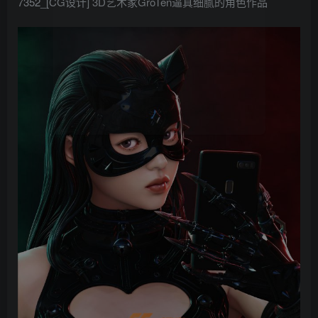
7352_[CG设计] 3D艺术家GroTen逼真细腻的角色作品
找回密码
记住登录
登录
社交账号登录
QQ登录