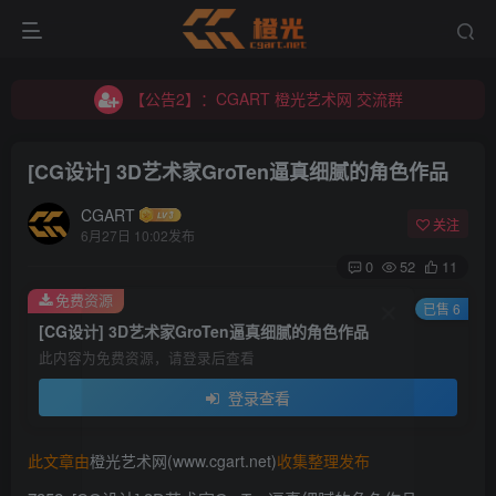
【公告2】：CGART 橙光艺术网 交流群
【公告1】：将免费进行到底！！！
【公告2】：CGART 橙光艺术网 交流群
【公告1】：将免费进行到底！！！
[CG设计] 3D艺术家GroTen逼真细腻的角色作品
CGART
关注
6月27日 10:02发布
0
52
11
免费资源
登录
已售 6
[CG设计] 3D艺术家GroTen逼真细腻的角色作品
此内容为免费资源，请登录后查看
没有账号？立即注册
登录查看
用户名/手机号/邮箱
此文章由
橙光艺术网(www.cgart.net)
收集整理发布
登录密码