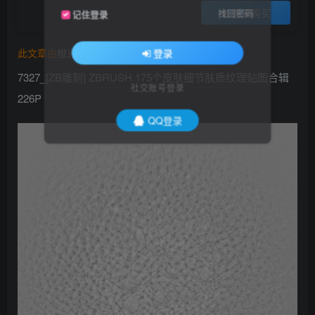
登录购买
找回密码
记住登录
此文章由
橙光艺术网(www.cgart.net)
收集整理发布
登录
7327_[ZB雕刻] ZBRUSH 175个皮肤细节肤质纹理贴图合辑
社交账号登录
226P
QQ登录