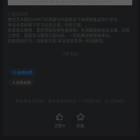
©
版权声明
橙光艺术网(CGART)的资源均内容来自于网络收集或用户发布.
本站点资料用于学习交流之用，勿作它用，；
若需商业使用，需获得版权拥有者授权，并遵循国家相关法律、法规
之规定。如因非法使用引起纠纷，一切后果由使用者承担。
如有侵权行为，请联系告知 本站将会在第一时间删除。
THE END
贴图材质
# 皮肤贴图
将免费进行到底，喜欢就支持关注一下吧我们吧，by_CGART
点赞
9
收藏