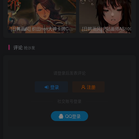
[日韩画风] 织田non大神卡牌CG插画设计画集256P 161M_CG原画资源
[日韩画风] P站画师AS109的作品，《少女裹路地 其终
评论
抢沙发
请登录后发表评论
登录
注册
社交账号登录
QQ登录