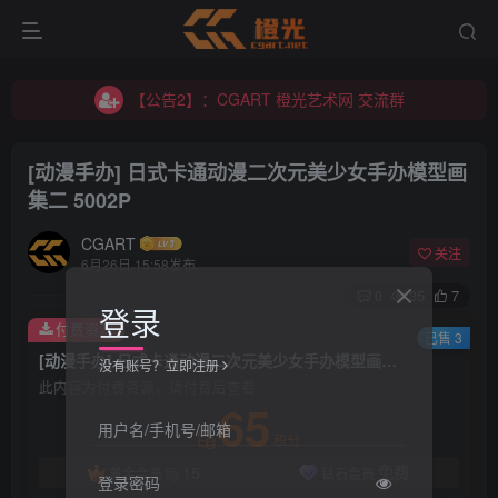
【公告2】：CGART 橙光艺术网 交流群
【公告1】：将免费进行到底！！！
【公告2】：CGART 橙光艺术网 交流群
【公告1】：将免费进行到底！！！
[动漫手办] 日式卡通动漫二次元美少女手办模型画
集二 5002P
CGART
关注
6月26日 15:58发布
0
35
7
登录
付费资源
已售 3
[动漫手办] 日式卡通动漫二次元美少女手办模型画集二 5002P
没有账号？立即注册
此内容为付费资源，请付费后查看
65
用户名/手机号/邮箱
积分
15
免费
黄金会员
钻石会员
登录密码