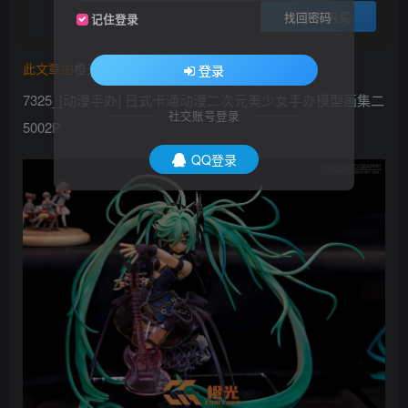
登录购买
找回密码
记住登录
此文章由
橙光艺术网(www.cgart.net)
收集整理发布
登录
7325_[动漫手办] 日式卡通动漫二次元美少女手办模型画集二
社交账号登录
5002P
QQ登录