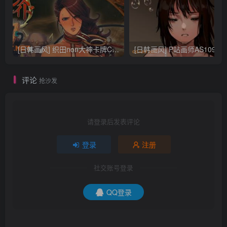
[日韩画风] 织田non大神卡牌CG插画设计画集256P 161M_CG原画资源
[日韩画风] P站画师AS109的作品，《少女裹路地 其终
评论
抢沙发
请登录后发表评论
登录
注册
社交账号登录
QQ登录