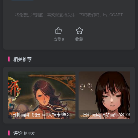
将免费进行到底，喜欢就支持关注一下吧我们吧，by_CGART
点赞
9
收藏
相关推荐
[日韩画风] 织田non大神卡牌CG插画设计画集256P 161M_CG原画资源
[日韩画风] P站画师AS109的作品，《少女裹路地 其终
评论
抢沙发