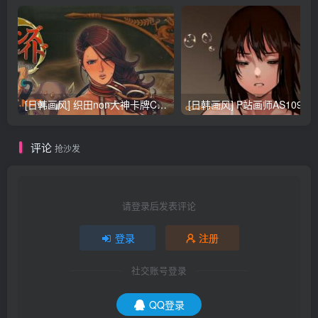
[日韩画风] 织田non大神卡牌CG插画设计画集256P 161M_CG原画资源
[日韩画风] P站画师AS109的作品，《少女裹路地 其终
评论
抢沙发
请登录后发表评论
登录
注册
社交账号登录
QQ登录