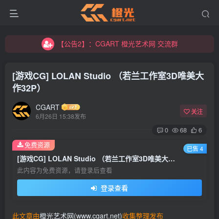
【公告2】：CGART 橙光艺术网 交流群
【公告1】：将免费进行到底！！！
【公告2】：CGART 橙光艺术网 交流群
【公告1】：将免费进行到底！！！
[游戏CG] LOLAN Studio （若兰工作室3D唯美大
作32P）
CGART
关注
6月26日 15:38发布
0
68
6
免费资源
登录
已售 4
[游戏CG] LOLAN Studio （若兰工作室3D唯美大作32P）
没有账号？立即注册
此内容为免费资源，请登录后查看
登录查看
用户名/手机号/邮箱
登录密码
此文章由
橙光艺术网(www.cgart.net)
收集整理发布