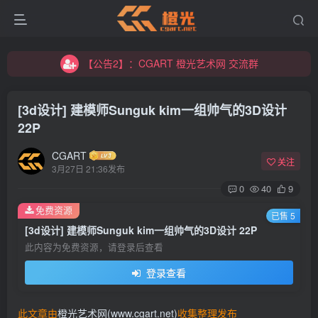
【公告2】：CGART 橙光艺术网 交流群
【公告1】：将免费进行到底！！！
【公告2】：CGART 橙光艺术网 交流群
【公告1】：将免费进行到底！！！
[3d设计] 建模师Sunguk kim一组帅气的3D设计
22P
CGART
关注
3月27日 21:36发布
0
40
9
登录
免费资源
已售 5
[3d设计] 建模师Sunguk kim一组帅气的3D设计 22P
没有账号？立即注册
此内容为免费资源，请登录后查看
登录查看
用户名/手机号/邮箱
登录密码
此文章由
橙光艺术网(www.cgart.net)
收集整理发布