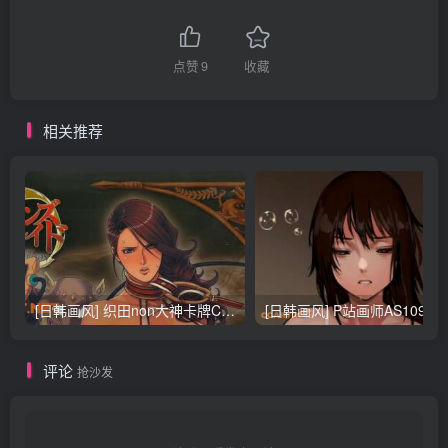
点赞
9
收藏
相关推荐
[日韩画风] 织田non大神卡牌CG插画设计画集256P 161M_CG原画资源
[日韩画风] P站画师AS109的作品，《少女裹路地 其终
评论
抢沙发