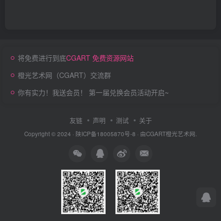
将免费进行到底
CGART 免费资源网站
橙光艺术网（CGART）交流群
你有实力！我送会员！ 第一届兑换会员活动开启~
友链
声明
测试
关于
Copyright © 2024 ·
陕ICP备18005870号-8
· 由
CGART
橙光艺术网.