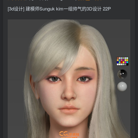
找回密码
记住登录
[3d设计] 建模师Sunguk kim一组帅气的3D设计 22P
登录
社交账号登录
QQ登录