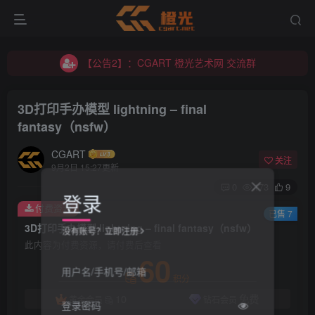
【公告2】：CGART 橙光艺术网 交流群
【公告1】：将免费进行到底！！！
【公告2】：CGART 橙光艺术网 交流群
【公告1】：将免费进行到底！！！
3D打印手办模型 lightning – final
fantasy（nsfw）
CGART
关注
9月2日 15:27更新
0
173
9
登录
付费资源
已售 7
3D打印手办模型 lightning – final fantasy（nsfw）
没有账号？立即注册
此内容为付费资源，请付费后查看
60
用户名/手机号/邮箱
积分
10
免费
黄金会员
钻石会员
登录密码