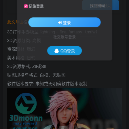
登录购买
找回密码
记住登录
此文章由
橙光艺术网(www.cgart.net)
收集整理发布
登录
3D打印手办模型 lightning – final fantasy（nsfw）
社交账号登录
3D资源分类: 高模
资源题材: 魔幻
QQ登录
美术风格: 日韩
3D资源格式: Ztl或Stl
贴图规格与格式: 白模，无贴图
软件版本要求: 未知或无明确软件版本限制