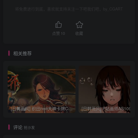
将免费进行到底，喜欢就支持关注一下吧我们吧，by_CGART
点赞
10
收藏
相关推荐
[日韩画风] 织田non大神卡牌CG插画设计画集256P 161M_CG原画资源
[日韩画风] P站画师AS109的作品，《少女裹路地 其终
评论
抢沙发