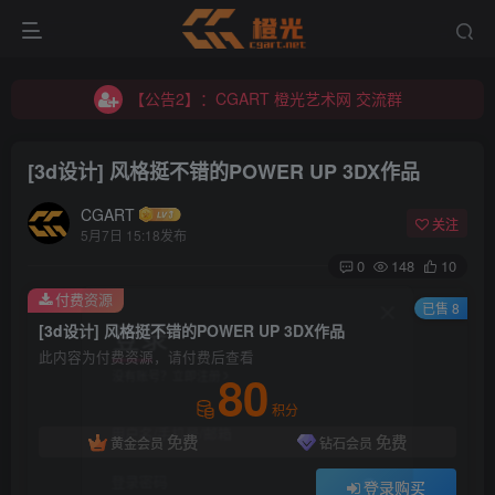
【公告2】：CGART 橙光艺术网 交流群
【公告1】：将免费进行到底！！！
【公告2】：CGART 橙光艺术网 交流群
【公告1】：将免费进行到底！！！
[3d设计] 风格挺不错的POWER UP 3DX作品
CGART
关注
5月7日 15:18发布
0
148
10
付费资源
登录
已售 8
[3d设计] 风格挺不错的POWER UP 3DX作品
此内容为付费资源，请付费后查看
没有账号？立即注册
80
积分
用户名/手机号/邮箱
免费
免费
黄金会员
钻石会员
登录密码
登录购买