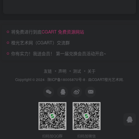
将免费进行到底
CGART 免费资源网站
橙光艺术网（CGART）交流群
你有实力！我送会员！ 第一届兑换会员活动开启~
友链
声明
测试
关于
Copyright © 2024 ·
陕ICP备18005870号-8
· 由
CGART
橙光艺术网.
扫码加QQ群
扫码加微信