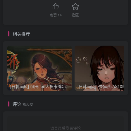
点赞
14
收藏
相关推荐
[日韩画风] 织田non大神卡牌CG插画设计画集256P 161M_CG原画资源
[日韩画风] P站画师AS109的作品，《少女裹路地 其终
评论
抢沙发
请登录后发表评论