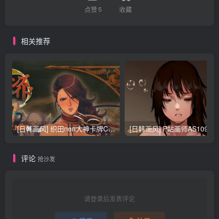
点赞
5
收藏
相关推荐
[日韩画风] 织田non大神卡牌CG插画设计画集256P 161M_CG原画资源
[日韩画风] P站画师AS109的作品，《少女裹路地 其终
评论
抢沙发
请登录后发表评论