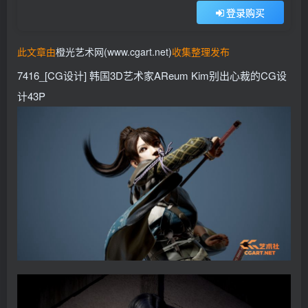
登录购买
找回密码
记住登录
登录
此文章由
橙光艺术网(www.cgart.net)
收集整理发布
7416_[CG设计] 韩国3D艺术家AReum Kim别出心裁的CG设
社交账号登录
计43P
QQ登录