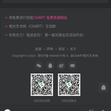
将免费进行到底
CGART 免费资源网站
橙光艺术网（CGART）交流群
你有实力！我送会员！ 第一届兑换会员活动开启~
友链
声明
测试
关于
Copyright © 2024 ·
陕ICP备18005870号-8
· 由
CGART
橙光艺术网.
扫码加QQ群
扫码加微信
5