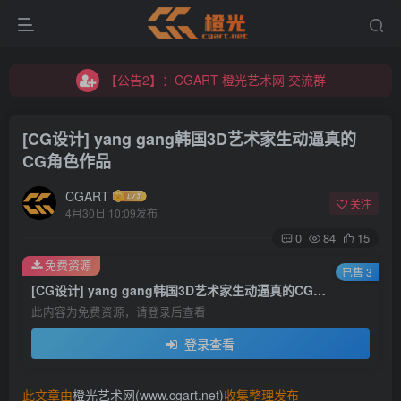
【公告2】：CGART 橙光艺术网 交流群
【公告1】：将免费进行到底！！！
【公告2】：CGART 橙光艺术网 交流群
【公告1】：将免费进行到底！！！
[CG设计] yang gang韩国3D艺术家生动逼真的
CG角色作品
CGART
关注
4月30日 10:09发布
0
84
15
登录
免费资源
已售 3
[CG设计] yang gang韩国3D艺术家生动逼真的CG角色作品
没有账号？立即注册
此内容为免费资源，请登录后查看
登录查看
用户名/手机号/邮箱
登录密码
此文章由
橙光艺术网(www.cgart.net)
收集整理发布