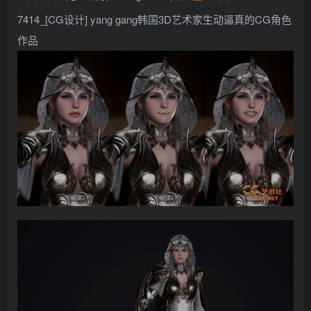
找回密码
记住登录
7414_[CG设计] yang gang韩国3D艺术家生动逼真的CG角色
作品
登录
社交账号登录
QQ登录