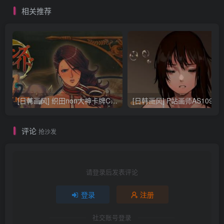
相关推荐
[日韩画风] 织田non大神卡牌CG插画设计画集256P 161M_CG原画资源
[日韩画风] P站画师AS109的作品，《少女裹路地 其终
评论
抢沙发
请登录后发表评论
登录
注册
社交账号登录