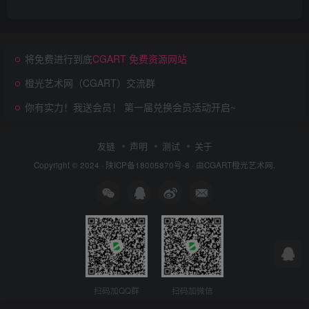
将免费进行到底
CGART 免费资源网站
橙光艺术网（CGART）交流群
你有实力！我送会员！ 第一届兑换会员活动开启~
友链
声明
测试
关于
Copyright © 2024 ·
陕ICP备18005870号-8
· 由
CGART
橙光艺术网.
扫码加QQ群
扫码加微信