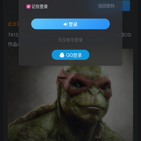
登录购买
找回密码
记住登录
此文章由
橙光艺术网(www.cgart.net)
收集整理发布
登录
7413_[CG设计] Tsvetomir Georgiev三维概念艺术家动漫CG
社交账号登录
作品441P
QQ登录