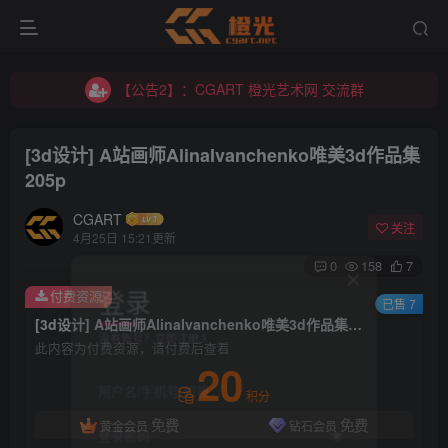
【公告2】：CGART 橙光艺术网 交流群
【公告1】：将免费进行到底！！！
【公告2】：CGART 橙光艺术网 交流群
【公告1】：将免费进行到底！！！
[3d设计] A站画师AlinaIvanchenko唯美3d作品集
205p
CGART
关注
4月25日 15:21更新
0
158
7
登录
付费资源
已售 7
[3d设计] A站画师AlinaIvanchenko唯美3d作品集 205p
没有账号？立即注册
此内容为付费资源，请付费后查看
20
用户名/手机号/邮箱
积分
免费
免费
黄金会员
钻石会员
登录密码