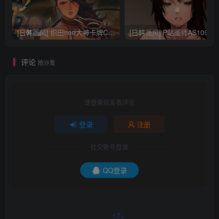
[日韩画风] 织田non大神卡牌CG插画设计画集256P 161M_CG原画资源
[日韩画风] P站画师AS109的作品，《少女裹路地 其终
评论
抢沙发
请登录后发表评论
登录
注册
社交账号登录
QQ登录