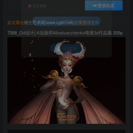
登录购买
找回密码
记住登录
此文章由
橙光艺术网(www.cgart.net)
收集整理发布
登录
7588_[3d设计] A站画师AlinaIvanchenko唯美3d作品集 205p
社交账号登录
QQ登录