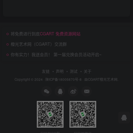
将免费进行到底
CGART 免费资源网站
橙光艺术网（CGART）交流群
你有实力！我送会员！ 第一届兑换会员活动开启~
友链
声明
测试
关于
Copyright © 2024 ·
陕ICP备18005870号-8
· 由
CGART
橙光艺术网.