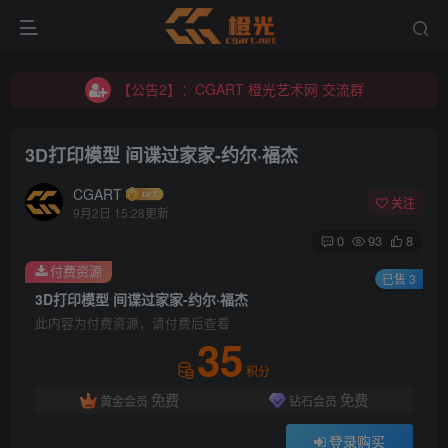
【公告2】：CGART 橙光艺术网 交流群
【公告1】：将免费进行到底！！！
【公告2】：CGART 橙光艺术网 交流群
【公告1】：将免费进行到底！！！
3D打印模型 间谍过家家-约尔·福杰
CGART
关注
9月2日 15:28更新
0
93
8
付费资源
登录
已售 3
3D打印模型 间谍过家家-约尔·福杰
此内容为付费资源，请付费后查看
没有账号？立即注册
35
积分
用户名/手机号/邮箱
免费
免费
黄金会员
钻石会员
登录密码
登录购买