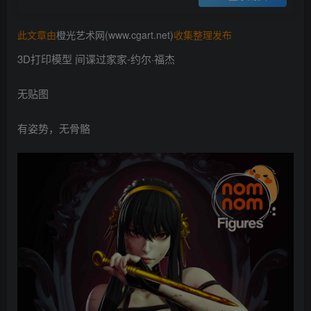
找回密码
记住登录
此文章由
橙光艺术网(www.cgart.net)
收集整理发布
登录
3D打印模型 间谍过家家-约尔·福杰
社交账号登录
无贴图
QQ登录
有姿势，无骨骼