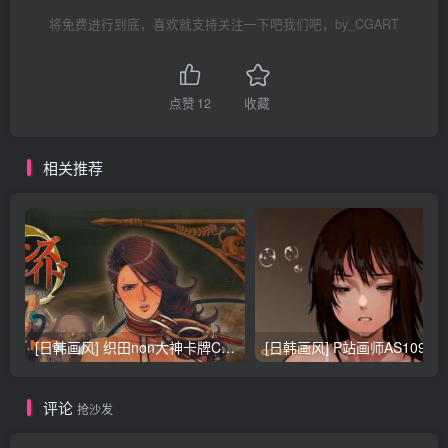
将免费进行到底，喜欢就支持关注一下吧我们吧，by_CGART
点赞
12
收藏
相关推荐
[日韩画风] 织田non大神卡牌CG插画设计画集256P 161M_CG原画资源
[日韩画风] P站画师AS109的作品，《少女裹路地 其终
评论
抢沙发