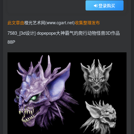
登录购买
找回密码
记住登录
此文章由
橙光艺术网(www.cgart.net)
收集整理发布
登录
7583_[3d设计] dopepope大神霸气的爬行动物怪兽3D作品
社交账号登录
88P
QQ登录