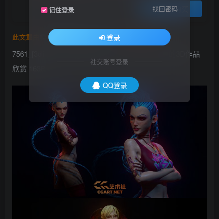
登录购买
找回密码
记住登录
此文章由
橙光艺术网(www.cgart.net)
收集整理发布
登录
7561_[3d设计] 巴西艺术家André Castro让人惊叹的3D作品
社交账号登录
欣赏 163P
QQ登录