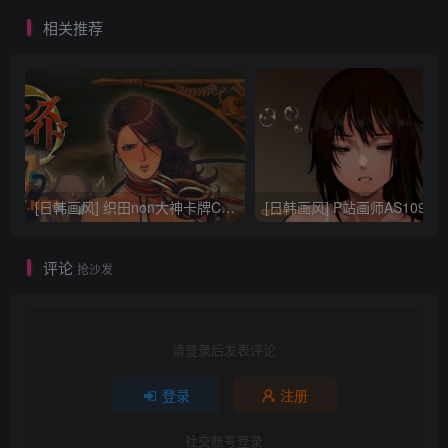
相关推荐
[日韩画风] 织田non大神卡牌CG插画设计画集256P 161M_CG原画资源
[日韩画风] P站画师AS109的作品，《少女裹路地 其终
评论
抢沙发
请登录后发表评论
登录
注册
社交账号登录