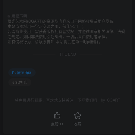
©
版权声明
橙光艺术网(CGART)的资源均内容来自于网络收集或用户发布.
本站点资料用于学习交流之用，勿作它用，；
若需商业使用，需获得版权拥有者授权，并遵循国家相关法律、法规
之规定。如因非法使用引起纠纷，一切后果由使用者承担。
如有侵权行为，请联系告知 本站将会在第一时间删除。
THE END
原画插画
# 3D打印
将免费进行到底，喜欢就支持关注一下吧我们吧，by_CGART
点赞
11
收藏