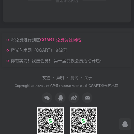
暂无评论内容
将免费进行到底
CGART 免费资源网站
橙光艺术网（CGART）交流群
你有实力！我送会员！ 第一届兑换会员活动开启~
友链
声明
测试
关于
Copyright © 2024 ·
陕ICP备18005870号-8
· 由
CGART
橙光艺术网.