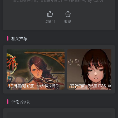
将免费进行到底，喜欢就支持关注一下吧我们吧，by_CGART
点赞
11
收藏
相关推荐
[日韩画风] 织田non大神卡牌CG插画设计画集256P 161M_CG原画资源
[日韩画风] P站画师AS109的作品，《少女裹路地 其终
评论
抢沙发