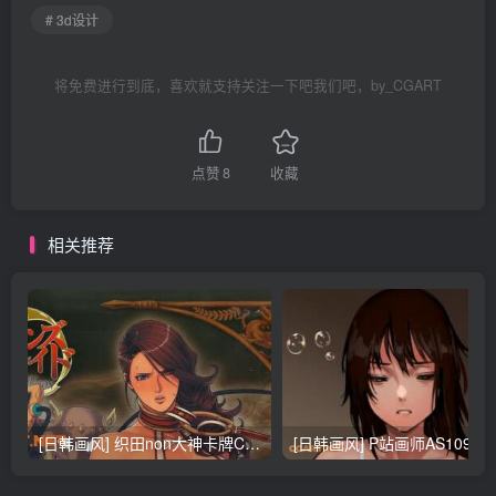
# 3d设计
将免费进行到底，喜欢就支持关注一下吧我们吧，by_CGART
点赞
8
收藏
相关推荐
[日韩画风] 织田non大神卡牌CG插画设计画集256P 161M_CG原画资源
[日韩画风] P站画师AS109的作品，《少女裹路地 其终