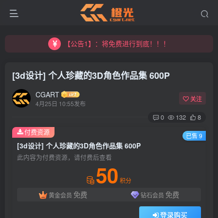
【公告1】：将免费进行到底！！！
【公告2】：CGART 橙光艺术网 交流群
【公告1】：将免费进行到底！！！
[3d设计] 个人珍藏的3D角色作品集 600P
CGART
关注
4月25日 10:55发布
0
132
8
付费资源
登录
已售 9
[3d设计] 个人珍藏的3D角色作品集 600P
此内容为付费资源，请付费后查看
没有账号？立即注册
50
积分
用户名/手机号/邮箱
免费
免费
黄金会员
钻石会员
登录密码
登录购买