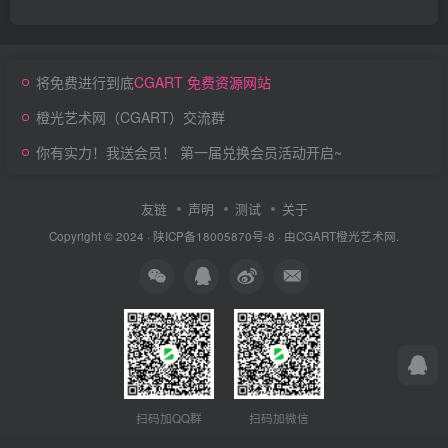
将免费进行到底
CGART 免费资源网站
橙光艺术网（CGART）交流群
你有实力！我送会员！ 第一届兑换会员活动开启~
友链
声明
测试
关于
Copyright © 2024 ·
陕ICP备18005870号-8
· 由
CGART
橙光艺术网.
扫码加QQ群
扫码加微信