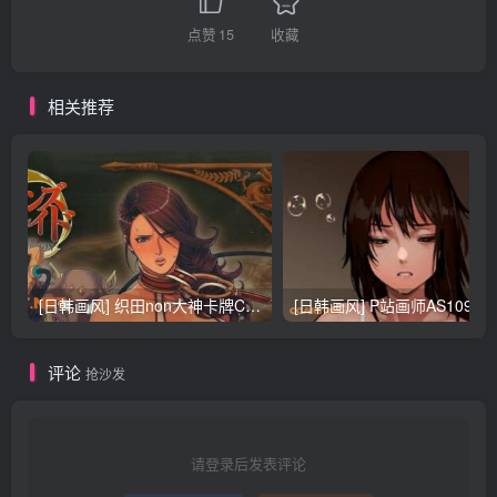
点赞
15
收藏
相关推荐
[日韩画风] 织田non大神卡牌CG插画设计画集256P 161M_CG原画资源
[日韩画风] P站画师AS109的作品，《少女裹路地 其终
评论
抢沙发
请登录后发表评论