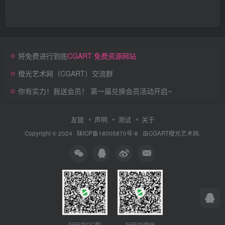
将免费进行到底
CGART 免费资源网站
橙光艺术网（CGART）交流群
你有实力！我送会员！ 第一届兑换会员活动开启~
友链
声明
测试
关于
Copyright © 2024 ·
陕ICP备18005870号-8
· 由
CGART
橙光艺术网.
扫码加QQ群
扫码加微信