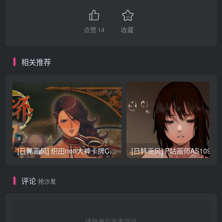
点赞
14
收藏
相关推荐
[日韩画风] 织田non大神卡牌CG插画设计画集256P 161M_CG原画资源
[日韩画风] P站画师AS109的作品，《少女裹路地 其终
评论
抢沙发
请登录后发表评论