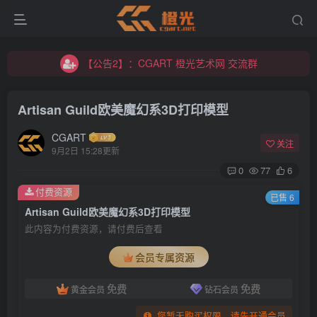
【公告2】：CGART 橙光艺术网 交流群
【公告1】：将免费进行到底！！！
【公告2】：CGART 橙光艺术网 交流群
【公告1】：将免费进行到底！！！
Artisan Guild欧美魔幻系3D打印模型
CGART
关注
9月2日 15:28更新
0
77
6
付费资源
登录
已售 6
Artisan Guild欧美魔幻系3D打印模型
此内容为付费资源，请付费后查看
没有账号？立即注册
会员专属资源
用户名/手机号/邮箱
免费
免费
黄金会员
钻石会员
登录密码
您暂无购买权限，请先开通会员