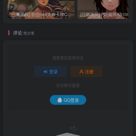
[日韩画风] 织田non大神卡牌CG插画设计画集256P 161M_CG原画资源
[日韩画风] P站画师AS109的作品，《少女裹路地 其终
评论
抢沙发
请登录后发表评论
登录
注册
社交账号登录
QQ登录