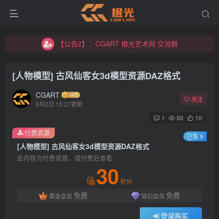
【公告2】：CGART 橙光艺术网 交流群
【公告1】：将免费进行到底！！！
【公告2】：CGART 橙光艺术网 交流群
【公告1】：将免费进行到底！！！
[人物模型] 古风仙客女3d模型资源DAZ格式
CGART
关注
9月2日 15:27更新
1
93
10
付费资源
已售 9
登录
[人物模型] 古风仙客女3d模型资源DAZ格式
此内容为付费资源，请付费后查看
没有账号？立即注册
30
积分
用户名/手机号/邮箱
免费
免费
黄金会员
钻石会员
登录密码
登录购买