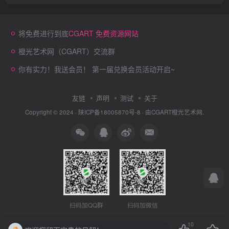
将免费进行到底
CGART 免费资源网站
橙光艺术网（CGART）交流群
你有实力！我送会员！ 第一届兑换会员活动开启~
友链
声明
测试
关于
Copyright © 2024 ·
陕ICP备18005870号-8
· 由
CGART
橙光艺术网.
扫码加QQ群
扫码加微信
10