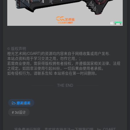
©
版权声明
橙光艺术网(CGART)的资源均内容来自于网络收集或用户发布.
本站点资料用于学习交流之用，勿作它用，；
若需商业使用，需获得版权拥有者授权，并遵循国家相关法律、法规
之规定。如因非法使用引起纠纷，一切后果由使用者承担。
如有侵权行为，请联系告知 本站将会在第一时间删除。
THE END
原画插画
# 3d设计
将免费进行到底，喜欢就支持关注一下吧我们吧，by_CGART