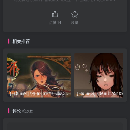
点赞
14
收藏
相关推荐
[日韩画风] 织田non大神卡牌CG插画设计画集256P 161M_CG原画资源
[日韩画风] P站画师AS109的作品，《少女裹路地 其终
评论
抢沙发