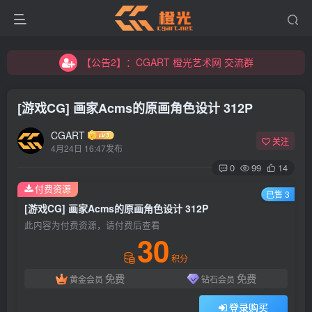
【公告2】：CGART 橙光艺术网 交流群
【公告1】：将免费进行到底！！！
【公告2】：CGART 橙光艺术网 交流群
【公告1】：将免费进行到底！！！
[游戏CG] 画家Acms的原画角色设计 312P
CGART
关注
4月24日 16:47发布
0
99
14
付费资源
已售 3
登录
[游戏CG] 画家Acms的原画角色设计 312P
此内容为付费资源，请付费后查看
没有账号？立即注册
30
积分
用户名/手机号/邮箱
免费
免费
黄金会员
钻石会员
登录密码
登录购买