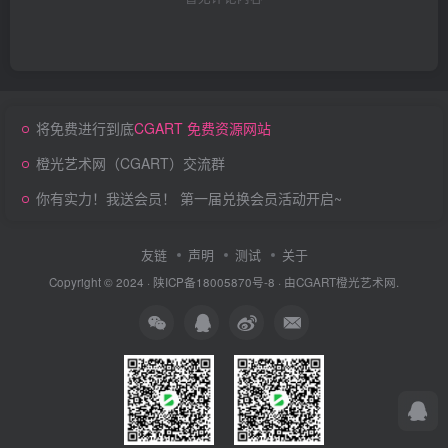
将免费进行到底
CGART 免费资源网站
橙光艺术网（CGART）交流群
你有实力！我送会员！ 第一届兑换会员活动开启~
友链
声明
测试
关于
Copyright © 2024 ·
陕ICP备18005870号-8
· 由
CGART
橙光艺术网.