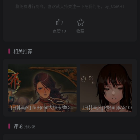
将免费进行到底，喜欢就支持关注一下吧我们吧，by_CGART
点赞
10
收藏
相关推荐
[日韩画风] 织田non大神卡牌CG插画设计画集256P 161M_CG原画资源
[日韩画风] P站画师AS109的作品，《少女裹路地 其终
评论
抢沙发