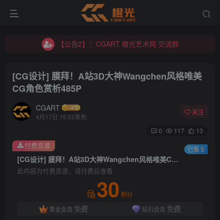
【公告2】：CGART 橙光艺术网 交流群
【公告1】：将免费进行到底！！！
【公告2】：CGART 橙光艺术网 交流群
【公告1】：将免费进行到底！！！
[CG设计] 膜拜！A站3D大神Wangchen风格唯美
CG角色赏析485P
CGART
关注
4月17日 15:53发布
0
117
13
登录
付费资源
已售 5
[CG设计] 膜拜！A站3D大神Wangchen风格唯美CG角色赏析485P
没有账号？立即注册
此内容为付费资源，请付费后查看
30
用户名/手机号/邮箱
积分
免费
免费
黄金会员
钻石会员
登录密码