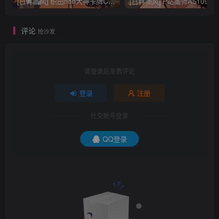
[日韩画风] 织田non大神卡牌CG插画设计画集256P 161M_CG原画资源
[日韩画风] P站画师AS109的作品，《少女裹路地 其终
评论
抢沙发
请登录后发表评论
登录
注册
社交账号登录
QQ登录