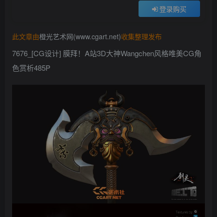
登录购买
找回密码
记住登录
此文章由
橙光艺术网(www.cgart.net)
收集整理发布
登录
7676_[CG设计] 膜拜！A站3D大神Wangchen风格唯美CG角
社交账号登录
色赏析485P
QQ登录