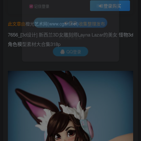
登录购买
找回密码
记住登录
此文章由
橙光艺术网(www.cgart.net)
收集整理发布
登录
7656_[3d设计] 新西兰3D女雕刻师Layna Lazar的美女 怪物3d
社交账号登录
角色模型素材大合集318p
QQ登录