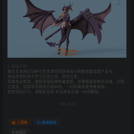
©
版权声明
橙光艺术网(CGART)的资源均内容来自于网络收集或用户发布.
本站点资料用于学习交流之用，勿作它用，；
若需商业使用，需获得版权拥有者授权，并遵循国家相关法律、法规
之规定。如因非法使用引起纠纷，一切后果由使用者承担。
如有侵权行为，请联系告知 本站将会在第一时间删除。
THE END
三视图
原画插画
# 3d设计