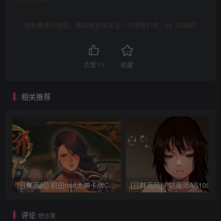
将免费进行到底，喜欢就支持关注一下吧我们吧，by_CGART
点赞
11
收藏
相关推荐
[日韩画风] 织田non大神卡牌CG插画设计画集256P 161M_CG原画资源
[日韩画风] P站画师AS109的作品，《少女裹路地 其终
评论
抢沙发