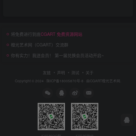
将免费进行到底
CGART 免费资源网站
橙光艺术网（CGART）交流群
你有实力！我送会员！ 第一届兑换会员活动开启~
友链
声明
测试
关于
Copyright © 2024 ·
陕ICP备18005870号-8
· 由
CGART
橙光艺术网.
扫码加QQ群
扫码加微信