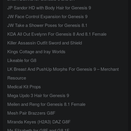
JP Sandor HD with Body Hair for Genesis 9
JW Face Control Expansion for Genesis 9
JW Take a Shower Poses for Genesis 8.1
KDA All Out Evelynn For Genesis 8 And 8.1 Female
Killer Assassin Outfit Sword and Shield
Kings Cottage and Iray Worlds
Likeable for G8
LK Breast And PushUp Morphs For Genesis 9 – Merchant
Resource
Medical Kit Props
Mega Updo 3 Hair for Genesis 9
Meilen and Reng for Genesis 8.1 Female
Mesh Pair Brazzers G8F
Miranda Keyes (H2A3) DAZ G8F
Ms Elizabeth for G8F and G8.1F