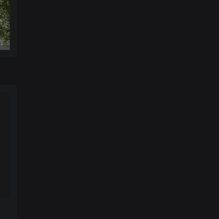
3D模型_2023 年 9 月 3 日的 3DDD/3DSky 专业模型包_模型下载-CGART
CG模型_迪门希瓦专业模型资源包_CGART