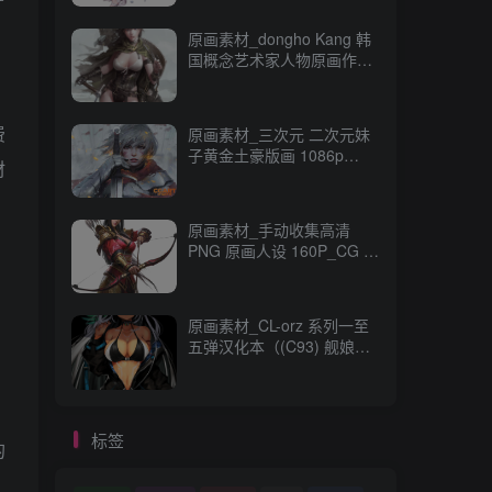
原画素材_dongho Kang 韩
国概念艺术家人物原画作品
_CG 原画资源
费
原画素材_三次元 二次元妹
子黄金土豪版画 1086p
材
989M_CG 原画资源
原画素材_手动收集高清
PNG 原画人设 160P_CG 原
画资源
原画素材_CL-orz 系列一至
五弹汉化本（(C93) 舰娘
本） 14GB 全彩无修_CG 原
画资源
标签
的
、