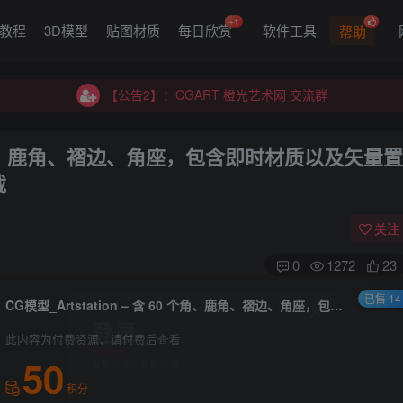
+1
G教程
3D模型
贴图材质
每日欣赏
软件工具
帮助
【公告2】：CGART 橙光艺术网 交流群
【公告1】：将免费进行到底！！！
【公告2】：CGART 橙光艺术网 交流群
【公告1】：将免费进行到底！！！
 60 个角、鹿角、褶边、角座，包含即时材质以及矢量置
载
关注
0
1272
23
已售 14
CG模型_Artstation – 含 60 个角、鹿角、褶边、角座，包含即时材质以及矢量置换贴图相关内容_CGART 模型下载
登录
此内容为付费资源，请付费后查看
没有账号？立即注册
50
积分