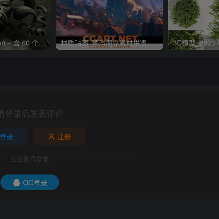
CG模型_Artstation – 含 60 个角、鹿角、褶边、角座，包含即时材质以及矢量置换贴图相关内容_CGART 模型下载
材质贴图_蒸汽朋克素材拼凑套件 + 用于概念设计及游戏的纹理_CGART
请登录后发表评论
登录
注册
社交账号登录
QQ登录