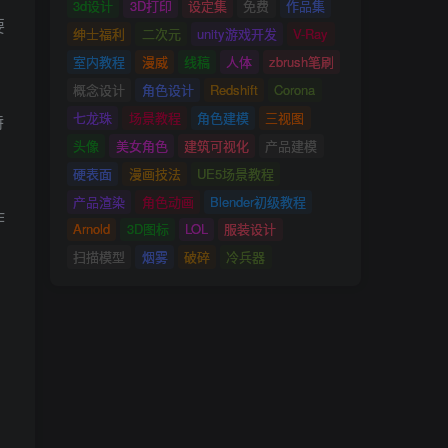
3d设计
3D打印
设定集
免费
作品集
要
绅士福利
二次元
unity游戏开发
V-Ray
室内教程
漫威
线稿
人体
zbrush笔刷
概念设计
角色设计
Redshift
Corona
七龙珠
场景教程
角色建模
三视图
特
头像
美女角色
建筑可视化
产品建模
硬表面
漫画技法
UE5场景教程
产品渲染
角色动画
Blender初级教程
作
Arnold
3D图标
LOL
服装设计
扫描模型
烟雾
破碎
冷兵器
，
，