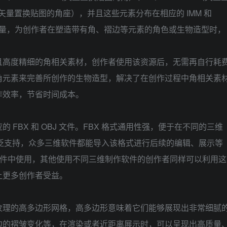
kets（矢量置换贴图的角座），并且这些元素分布在相应的 IMM 和
数量，为创作者在塑造带有角、褶边等元素的角色或生物造型时，
且高度精细的角相关素材，创作者使用该资源后，无需再自行耗
角元素来完善所创作的生物造型，解决了在创作过程中角相关素
作效率，节省时间成本。
FBX 和 OBJ 文件。FBX 格式通用性强，便于在不同的三维
广泛支持，众多三维软件都能导入该格式进行后续的编辑、展示等
h 软件中使用，其他使用不同三维制作软件的创作者同样可以利用这
让更多创作者受益。
纹理的高多边形网格，高多边形意味着它们能够展现出非常细腻
边的褶皱变化等，在渲染或者近距离展示时，可以呈现出高质量