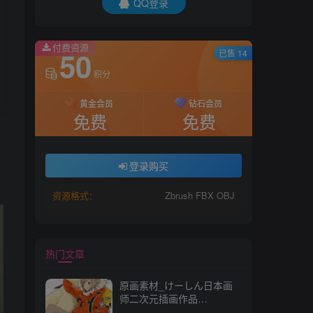
QQ登录
付费资源
50
已售 14
积分
黄金会员
钻石会员
免费
免费
登录购买
资源格式：
Zbrush FBX OBJ
热门文章
原画素材_けーしん日本画
师二次元插画作品
157P_CG 原画资源