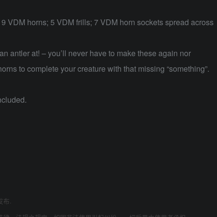
9 VDM horns; 5 VDM frills; 7 VDM horn sockets spread across
n antler at! – you’ll never have to make these again nor
horns to complete your creature with that missing “something”.
ncluded.
发布.