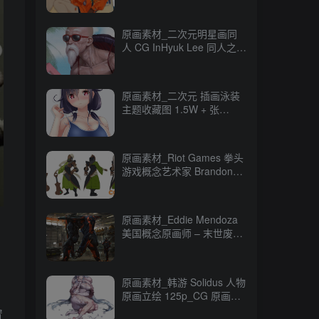
原画素材_二次元明星画同
人 CG InHyuk Lee 同人之神
248P_CG 原画资源
原画素材_二次元 插画泳装
主题收藏图 1.5W + 张
16GB_CG 原画资源
原画素材_Riot Games 拳头
游戏概念艺术家 Brandon
Liao CG 原画作品
247P_CG 原画资源
原画素材_Eddie Mendoza
美国概念原画师 – 末世废土
CG 作品 80P_CG 原画资源
原画素材_韩游 Solidus 人物
原画立绘 125p_CG 原画资
源
置