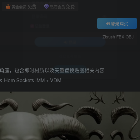
用户名/手机号/邮箱
免费
免费
黄金会员
钻石会员
登录密码
登录购买
找回密码
记住登录
Zbrush FBX OBJ
登录
社交账号登录
鹿角、褶边、角座，包含即时材质以及矢量置换贴图相关内容
QQ登录
ls & Horn Sockets IMM + VDM