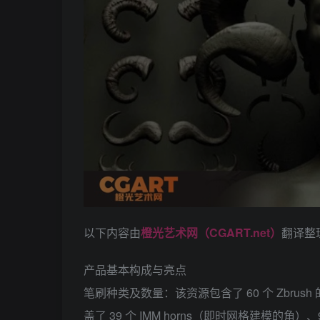
以下内容由
橙光艺术网（CGART.net）
翻译整
产品基本构成与亮点
笔刷种类及数量：该资源包含了 60 个 Zbru
盖了 39 个 IMM horns（即时网格建模的角）、9