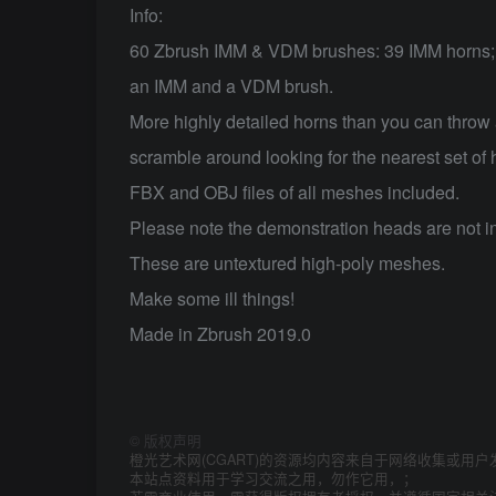
Info:
60 Zbrush IMM & VDM brushes: 39 IMM horns; 
an IMM and a VDM brush.
More highly detailed horns than you can throw a
scramble around looking for the nearest set of 
FBX and OBJ files of all meshes included.
Please note the demonstration heads are not i
These are untextured high-poly meshes.
Make some ill things!
Made in Zbrush 2019.0
©
版权声明
橙光艺术网(CGART)的资源均内容来自于网络收集或用户
本站点资料用于学习交流之用，勿作它用，；