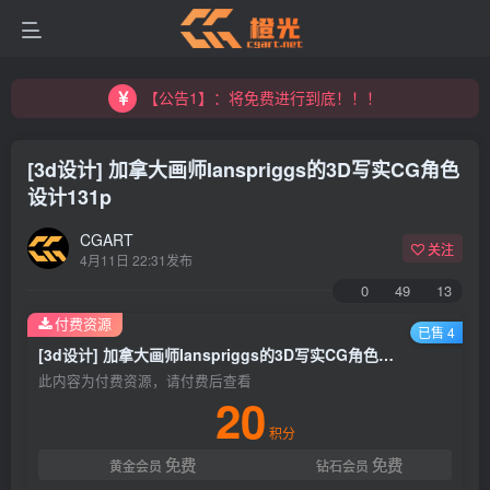
【公告1】：将免费进行到底！！！
[3d设计] 加拿大画师Ianspriggs的3D写实CG角色
设计131p
CGART
关注
4月11日 22:31发布
0
49
13
付费资源
已售 4
[3d设计] 加拿大画师Ianspriggs的3D写实CG角色设计131p
此内容为付费资源，请付费后查看
20
积分
免费
免费
黄金会员
钻石会员