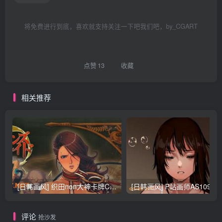
将免费进行到底，喜欢就支持关注一下吧我们吧，by_CGART
点赞
13
收藏
相关推荐
[日韩画风] 织田non大神卡牌CG插画设计画集256P 161M_CG原画资源
[日韩画风] P站画师AS109的作品，《少女裹路地 其终
评论
抢沙发