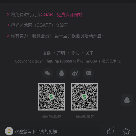
将免费进行到底
CGART 免费资源网站
橙光艺术网（CGART）交流群
你有实力！我送会员！ 第一届兑换会员活动开启~
友链
声明
测试
关于
Copyright © 2024 ·
陕ICP备18005870号-8
· 由
CGART
橙光艺术网.
扫码加QQ群
扫码加微信
8
欢迎您留下宝贵的见解！