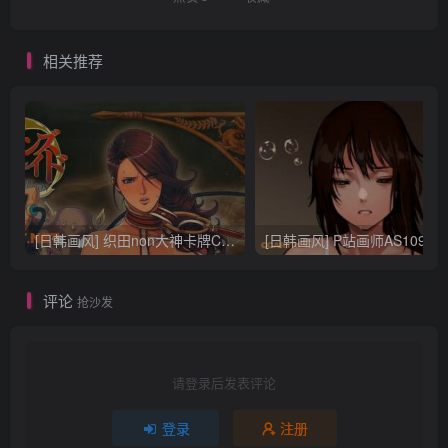
相关推荐
[日韩画风] 织田non大神卡牌CG插画设计画集256P 161M_CG原画资源
[日韩画风] P站画师AS109的作品，《少女裹路地 其终
评论
抢沙发
请登录后发表评论
登录
注册