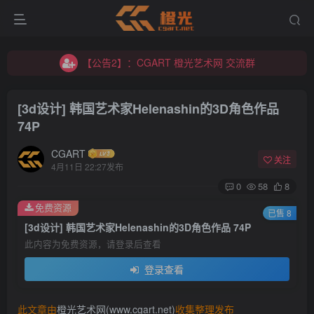
【公告2】：CGART 橙光艺术网 交流群
【公告1】：将免费进行到底！！！
【公告2】：CGART 橙光艺术网 交流群
【公告1】：将免费进行到底！！！
[3d设计] 韩国艺术家Helenashin的3D角色作品
74P
CGART
关注
4月11日 22:27发布
0
58
8
登录
免费资源
已售 8
[3d设计] 韩国艺术家Helenashin的3D角色作品 74P
没有账号？立即注册
此内容为免费资源，请登录后查看
登录查看
用户名/手机号/邮箱
登录密码
此文章由
橙光艺术网(www.cgart.net)
收集整理发布