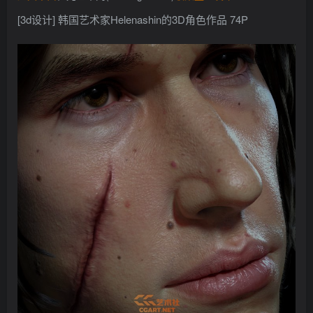
找回密码
记住登录
[3d设计] 韩国艺术家Helenashin的3D角色作品 74P
登录
社交账号登录
QQ登录