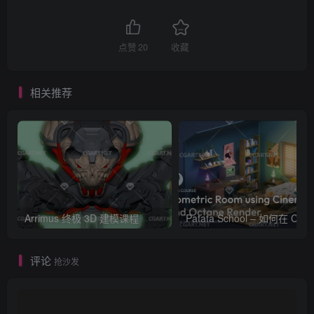
点赞
20
收藏
相关推荐
Arrimus 终极 3D 建模课程
Patata Schoo
评论
抢沙发