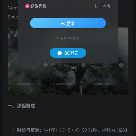
找回密码
记住登录
Create an Atmospheric Environment in Houdini and
Speedtree
登录
社交账号登录
QQ登录
一、课程概述
时长与资源
：课程时长为 5 小时 30 分钟，视频为 H264