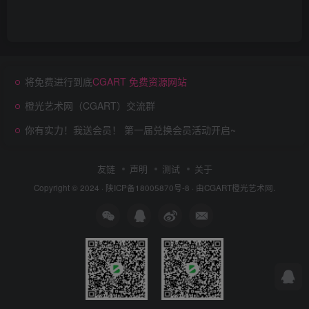
将免费进行到底
CGART 免费资源网站
橙光艺术网（CGART）交流群
你有实力！我送会员！ 第一届兑换会员活动开启~
友链
声明
测试
关于
Copyright © 2024 ·
陕ICP备18005870号-8
· 由
CGART
橙光艺术网.