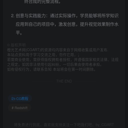
终合成的完整流程。
创意与实践能力：通过实际操作，学员能够将所学知识
应用到自己的项目中，激发创意，提升视觉效果制作水
平。
©
版权声明
橙光艺术网(CGART)的资源均内容来自于网络收集或用户发布.
本站点资料用于学习交流之用，勿作它用，；
若需商业使用，需获得版权拥有者授权，并遵循国家相关法律、法规
之规定。如因非法使用引起纠纷，一切后果由使用者承担。
如有侵权行为，请联系告知 本站将会在第一时间删除。
THE END
CG教程
# Redshift
将免费进行到底，喜欢就支持关注一下吧我们吧，by_CGART