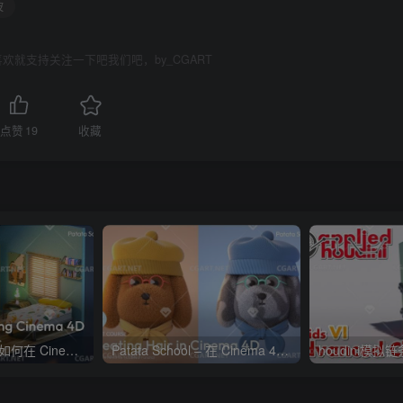
波
欢就支持关注一下吧我们吧，by_CGART
点赞
19
收藏
Patata School – 如何在 Cinema 4D 和 Octane 中制迷你房间
Patata School – 在 Cinema 4D 中创建毛发教程
houdini模拟