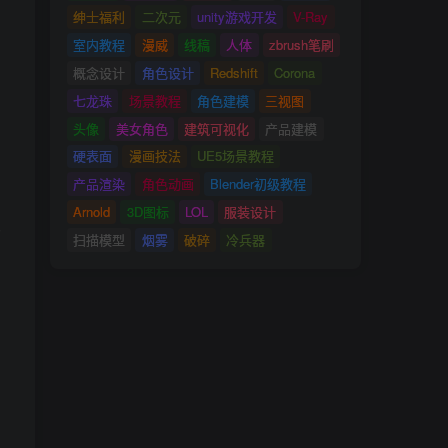
绅士福利
二次元
unity游戏开发
V-Ray
室内教程
漫威
线稿
人体
zbrush笔刷
概念设计
角色设计
Redshift
Corona
七龙珠
场景教程
角色建模
三视图
头像
美女角色
建筑可视化
产品建模
硬表面
漫画技法
UE5场景教程
产品渲染
角色动画
Blender初级教程
Arnold
3D图标
LOL
服装设计
变
扫描模型
烟雾
破碎
冷兵器