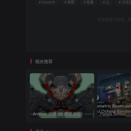
# Redshift
# 烟雾
# 能量
# 云
# 冲击
将免费进行到底，喜
相关推荐
Arrimus 终极 3D 建模课程