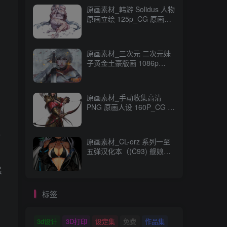
原画素材_韩游 Solidus 人物
原画立绘 125p_CG 原画资
源
原画素材_三次元 二次元妹
子黄金土豪版画 1086p
989M_CG 原画资源
原画素材_手动收集高清
PNG 原画人设 160P_CG 原
画资源
色
原画素材_CL-orz 系列一至
五弹汉化本（(C93) 舰娘
本） 14GB 全彩无修_CG 原
最
画资源
标签
3d设计
3D打印
设定集
免费
作品集