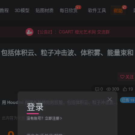
+1
G教程
3D模型
贴图材质
每日欣赏
软件工具
帮助
【公告2】：CGART 橙光艺术网 交流群
【公告1】：将免费进行到底！！！
【公告2】：CGART 橙光艺术网 交流群
【公告1】：将免费进行到底！！！
技能，包括体积云、粒子冲击波、体积雾、能量束和
关注
0
309
19
已售 19
用 Houdini 创建各种特效的技能，包括体积云、粒子冲击波、体积雾、能量束和地形创建。
登录
此内容为免费资源，请登录后查看
没有账号？立即注册