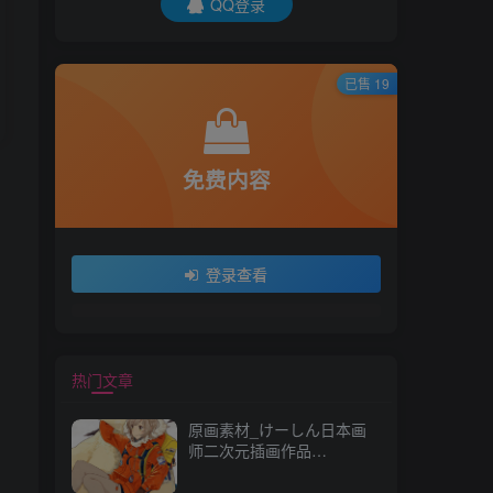
QQ登录
已售 19
免费内容
登录查看
热门文章
原画素材_けーしん日本画
师二次元插画作品
157P_CG 原画资源