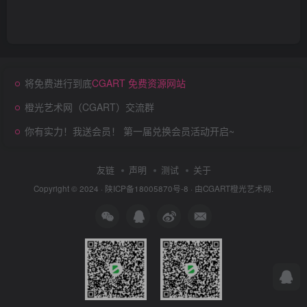
将免费进行到底
CGART 免费资源网站
橙光艺术网（CGART）交流群
你有实力！我送会员！ 第一届兑换会员活动开启~
友链
声明
测试
关于
Copyright © 2024 ·
陕ICP备18005870号-8
· 由
CGART
橙光艺术网.