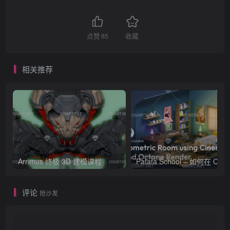
点赞
85
收藏
相关推荐
Arrimus 终极 3D 建模课程
Patata Schoo
评论
抢沙发