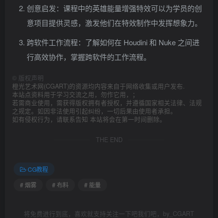
创意启发：课程中的英雄能量增强特效可以为学员的创
意项目提供灵感，激发他们在特效制作中发挥想象力。
跨软件工作流程：了解如何在 Houdini 和 Nuke 之间进
行高效协作，掌握跨软件的工作流程。
©
版权声明
橙光艺术网(CGART)的资源均内容来自于网络收集或用户发布.
本站点资料用于学习交流之用，勿作它用，；
若需商业使用，需获得版权拥有者授权，并遵循国家相关法律、法规
之规定。如因非法使用引起纠纷，一切后果由使用者承担。
如有侵权行为，请联系告知 本站将会在第一时间删除。
THE END
CG教程
# 烟雾
# 布料
# 能量
将免费进行到底，喜欢就支持关注一下吧我们吧，by_CGART