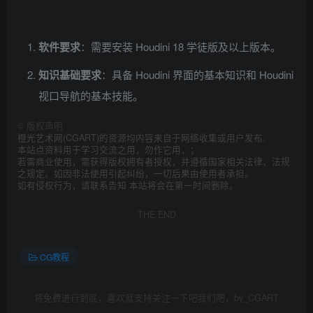
软件要求
：需要安装 Houdini 18 学徒版及以上版本。
知识基础要求
：具备 Houdini 界面的基本知识和 Houdini
视口导航的基本技能。
©
版权声明
橙光艺术网(CGART)的资源均内容来自于网络收集或用户发布.
本站点资料用于学习交流之用，勿作它用，；
若需商业使用，需获得版权拥有者授权，并遵循国家相关法律、法规
之规定。如因非法使用引起纠纷，一切后果由使用者承担。
如有侵权行为，请联系告知 本站将会在第一时间删除。
THE END
CG教程
将免费进行到底，喜欢就支持关注一下吧我们吧，by_CGART