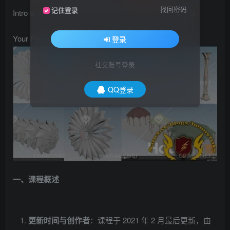
找回密码
记住登录
Intro to Architectural Procedural Modeling in HoudiniFX
Your First Step in Houdini FX
登录
社交账号登录
QQ登录
一、课程概述
更新时间与创作者
：课程于 2021 年 2 月最后更新，由