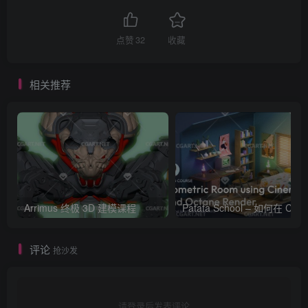
点赞
32
收藏
相关推荐
Arrimus 终极 3D 建模课程
Patata Schoo
评论
抢沙发
请登录后发表评论