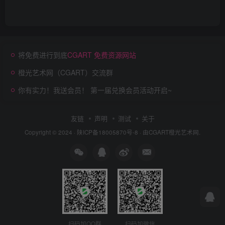
将免费进行到底
CGART 免费资源网站
橙光艺术网（CGART）交流群
你有实力！我送会员！ 第一届兑换会员活动开启~
友链
声明
测试
关于
Copyright © 2024 ·
陕ICP备18005870号-8
· 由
CGART
橙光艺术网.
扫码加QQ群
扫码加微信