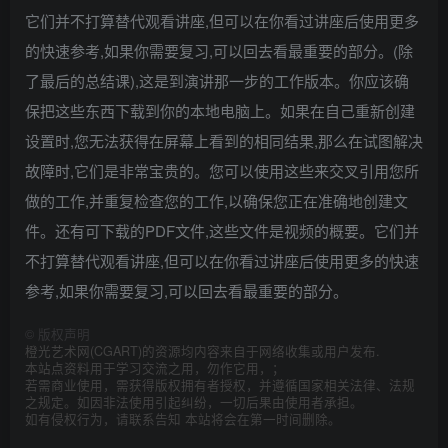
它们并不打算替代观看讲座,但可以在你看过讲座后使用更多
的快速参考,如果你需要复习,可以回去看最重要的部分。(除
了最后的总结课),这是到演讲那一步的工作版本。你应该确
保把这些东西下载到你的本地电脑上。如果在自己重新创建
设置时,您无法获得在屏幕上看到的相同结果,那么在试图解决
故障时,它们是非常宝贵的。您可以使用这些来交叉引用您所
做的工作,并重复检查您的工作,以确保您正在准确地创建文
件。还有可下载的PDF文件,这些文件是视频的概要。它们并
不打算替代观看讲座,但可以在你看过讲座后使用更多的快速
参考,如果你需要复习,可以回去看最重要的部分。
©
版权声明
橙光艺术网(CGART)的资源均内容来自于网络收集或用户发布.
本站点资料用于学习交流之用，勿作它用，；
若需商业使用，需获得版权拥有者授权，并遵循国家相关法律、法规
之规定。如因非法使用引起纠纷，一切后果由使用者承担。
如有侵权行为，请联系告知 本站将会在第一时间删除。