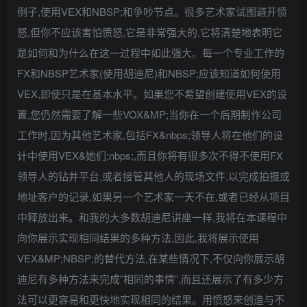
例子,使用VEX和NBSP;和争吵节点。很多艺术家试图避开愤
怒,但你不应该害怕愤怒,它是非常强大的,它将清楚地表明它
是如何和为什么在这一过程中如此强大。每一个专业工作的
FX和NBSP艺术家(使用胡迪尼)和NBSP;应该知道如何使用
VEX,即使只是在基本水平。如果您不希望创建使用VEX的设
置,您仍然需要了解一些VOX&MP;当你在一个后期制作公司
工作时,因为其他艺术家,包括FX&nbps;领导人将在他们的设
计中使用VEX&她们;nbps;,而且你将有很多次不得不使用FX
领导人的钻井平台,或者接管其他人的现场文件,以完成拍摄或
地址客户的记录,如果另一个艺术家一天不在,或者已经从项目
中释放出来。和我的大多数胡迪尼讲座一样,我将在本课程中
向你展示实现相同结果的多种方法,因此,我将展示使用
VEX&MP;NBSP;的替代方法,在某些情况下,不仅向你展示胡
迪尼有多种方法来完成”相同的事情”,而且还展示了有多少方
法可以更容易和更快地实现相同的结果。用愤怒来创造与不