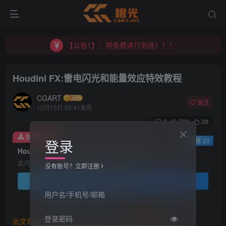
【公告1】：将免费进行到底！！！
【公告2】：CGART 橙光艺术网 交流群
【公告1】：将免费进行到底！！！
Houdini FX:雷电闪光和能量效应特效教程
CGART
关注
10月15日 20:41发布
0
783
28
免费资源
登录
已售 23
Houdini FX:雷电闪光和能量效应特效教程
此内容为免费资源，请登录后查看
没有账号？立即注册
登录查看
用户名/手机号/邮箱
登录密码
此文章由
橙光艺术网(www.cgart.net)
收集整理发布