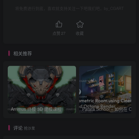
将免费进行到底，喜欢就支持关注一下吧我们吧，by_CGART
点赞
27
收藏
相关推荐
Arrimus 终极 3D 建模课程
Patata Schoo
评论
抢沙发