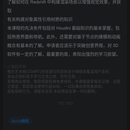
了解如何在 Redshift 中构建渲染场景以增强视觉效果，并获
取
有关构建对象属性引用材质的知识
本课程的先决条件包括对 Houdini 基础知识的基本掌握，包
括熟悉界面和导航。此外，还需要对基于节点的建模和动画
概念有基本的了解。申请者应该乐于突破创意界限，对 3D
软件有一定的了解，最重要的是，表现出强烈的学习欲望。
©
版权声明
橙光艺术网(CGART)的资源均内容来自于网络收集或用户发布.
本站点资料用于学习交流之用，勿作它用，；
若需商业使用，需获得版权拥有者授权，并遵循国家相关法律、法规
之规定。如因非法使用引起纠纷，一切后果由使用者承担。
如有侵权行为，请联系告知 本站将会在第一时间删除。
THE END
CG教程