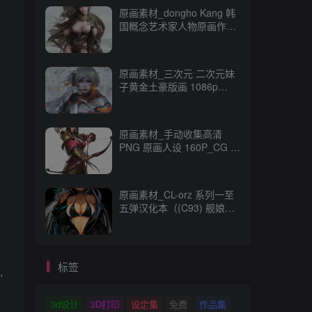
原画素材_dongho Kang 韩
国概念艺术家人物原画作品
_CG 原画资源
原画素材_三次元 二次元妹
子黄金土豪版画 1086p
989M_CG 原画资源
原画素材_手动收集高清
PNG 原画人设 160P_CG 原
画资源
原画素材_CL-orz 系列一至
五弹汉化本（(C93) 舰娘
本） 14GB 全彩无修_CG 原
画资源
标签
,
3d设计
3D打印
设定集
免费
作品集