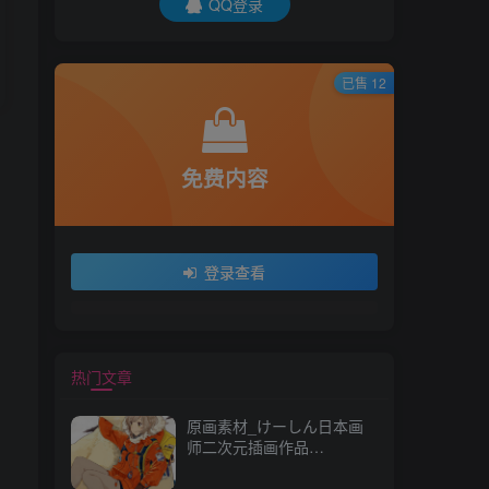
QQ登录
已售 12
免费内容
登录查看
热门文章
原画素材_けーしん日本画
师二次元插画作品
157P_CG 原画资源