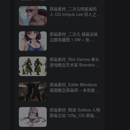
原画素材_二次元明星画同
人 CG InHyuk Lee 同人之神
248P_CG 原画资源
原画素材_二次元 插画泳装
主题收藏图 1.5W + 张
16GB_CG 原画资源
原画素材_Riot Games 拳头
游戏概念艺术家 Brandon
Liao CG 原画作品
247P_CG 原画资源
原画素材_Eddie Mendoza
美国概念原画师 – 末世废土
CG 作品 80P_CG 原画资源
原画素材_韩游 Solidus 人物
原画立绘 125p_CG 原画资
源