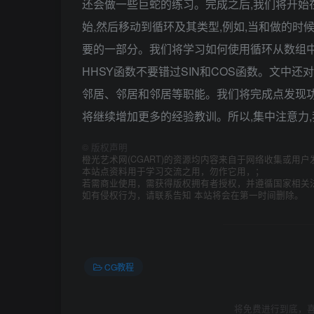
还会做一些巨蛇的练习。完成之后,我们将开始在
始,然后移动到循环及其类型,例如,当和做的
要的一部分。我们将学习如何使用循环从数组中
HHSY函数不要错过SIN和COS函数。文中还
邻居、邻居和邻居等职能。我们将完成点发现功
将继续增加更多的经验教训。所以,集中注意力
©
版权声明
橙光艺术网(CGART)的资源均内容来自于网络收集或用户
本站点资料用于学习交流之用，勿作它用，；
若需商业使用，需获得版权拥有者授权，并遵循国家相关
如有侵权行为，请联系告知 本站将会在第一时间删除。
CG教程
将免费进行到底，喜