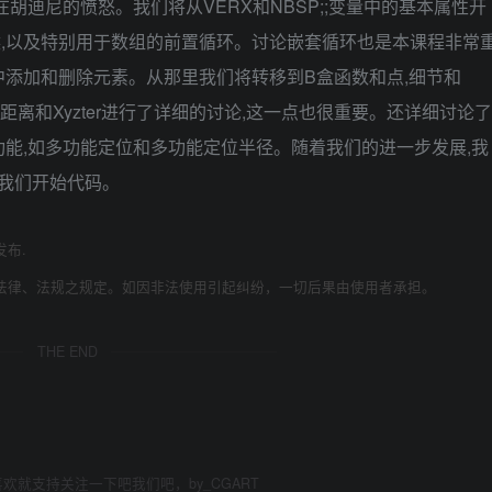
胡迪尼的愤怒。我们将从VERX和NBSP;;变量中的基本属性开
时候,以及特别用于数组的前置循环。讨论嵌套循环也是本课程非常
添加和删除元素。从那里我们将转移到B盒函数和点,细节和
对距离和Xyzter进行了详细的讨论,这一点也很重要。还详细讨论了
能,如多功能定位和多功能定位半径。随着我们的进一步发展,我
,我们开始代码。
发布.
法律、法规之规定。如因非法使用引起纠纷，一切后果由使用者承担。
THE END
欢就支持关注一下吧我们吧，by_CGART