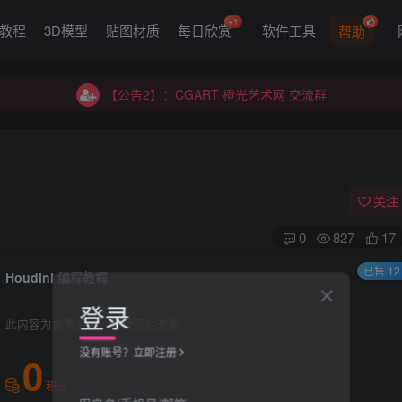
+1
G教程
3D模型
贴图材质
每日欣赏
软件工具
帮助
【公告2】：CGART 橙光艺术网 交流群
【公告1】：将免费进行到底！！！
【公告2】：CGART 橙光艺术网 交流群
【公告1】：将免费进行到底！！！
关注
0
827
17
已售 12
Houdini 编程教程
登录
此内容为免费资源，请登录后查看
没有账号？立即注册
0
积分