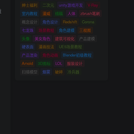
绅士福利
二次元
unity游戏开发
V-Ray
重
室内教程
漫威
线稿
人体
zbrush笔刷
概念设计
角色设计
Redshift
Corona
七龙珠
场景教程
角色建模
三视图
头像
美女角色
建筑可视化
产品建模
硬表面
漫画技法
UE5场景教程
产品渲染
角色动画
Blender初级教程
Arnold
3D图标
LOL
服装设计
扫描模型
烟雾
破碎
冷兵器