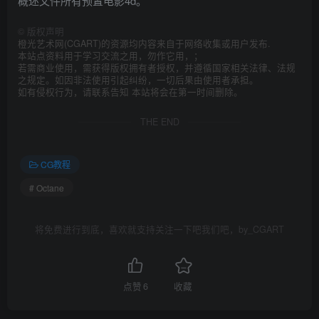
概述文件所有预置电影4d。
©
版权声明
橙光艺术网(CGART)的资源均内容来自于网络收集或用户发布.
本站点资料用于学习交流之用，勿作它用，；
若需商业使用，需获得版权拥有者授权，并遵循国家相关法律、法规
之规定。如因非法使用引起纠纷，一切后果由使用者承担。
如有侵权行为，请联系告知 本站将会在第一时间删除。
THE END
CG教程
# Octane
将免费进行到底，喜欢就支持关注一下吧我们吧，by_CGART
点赞
6
收藏