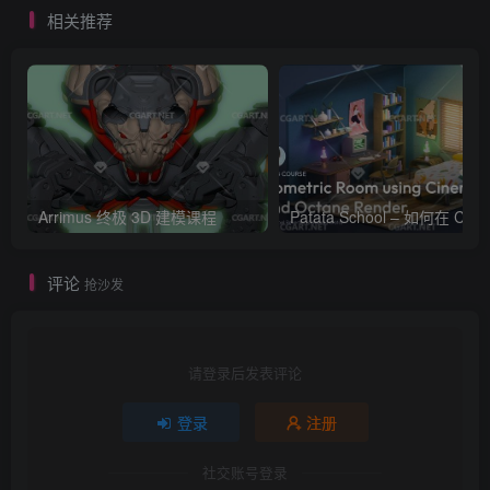
相关推荐
Arrimus 终极 3D 建模课程
Patata Schoo
评论
抢沙发
请登录后发表评论
登录
注册
社交账号登录