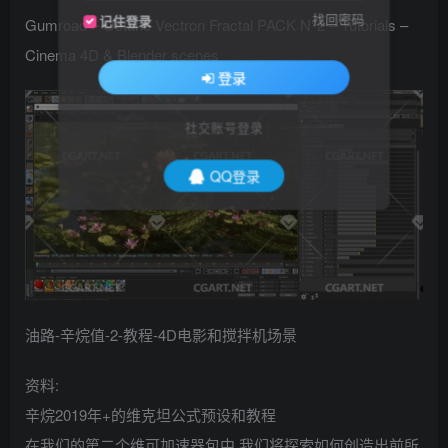
找回密码
记住登录
Gumroad – Octane Vectron Fractal PACK N°2 – Tutorials –
Cinema 4D & Blender scenes
登录
社交账号登录
QQ登录
油路-辛烷值-2-教程-4D电影和搅拌机场景
资料:
辛烷2019年+的维克坦公式预设和教程
在我们的第二个维可加速器包中,我们将探索如何创造出前所