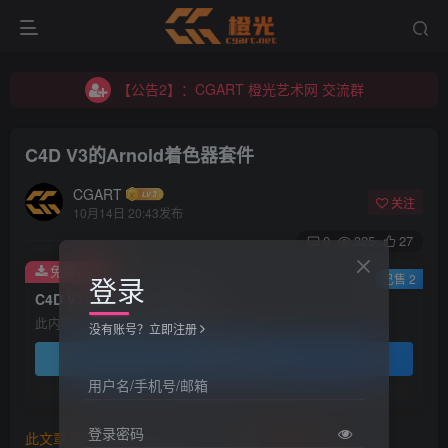
【公告2】：CGART 橙光艺术网 交流群
【公告1】：将免费进行到底！！！
【公告2】：CGART 橙光艺术网 交流群
【公告1】：将免费进行到底！！！
C4D V3的Arnold着色器套件
CGART
关注
10月14日 20:43发布
0
325
27
免费资源
登录
已售 2
C4D V3的Arnold着色器套件
此内容为免费资源，请登录后查看
没有账号？立即注册
登录查看
用户名/手机号/邮箱
登录密码
此文章由
橙光艺术网(www.cgart.net)
收集整理发布