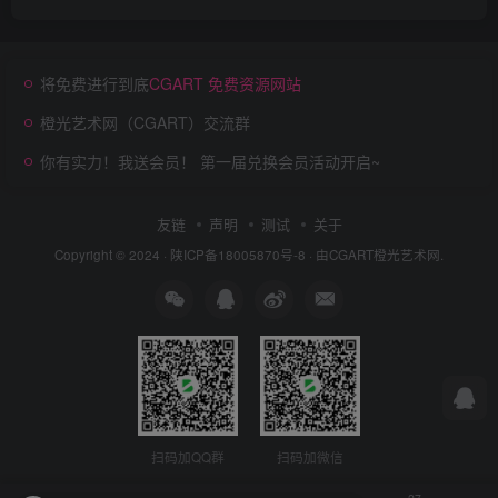
将免费进行到底
CGART 免费资源网站
橙光艺术网（CGART）交流群
你有实力！我送会员！ 第一届兑换会员活动开启~
友链
声明
测试
关于
Copyright © 2024 ·
陕ICP备18005870号-8
· 由
CGART
橙光艺术网.
扫码加QQ群
扫码加微信