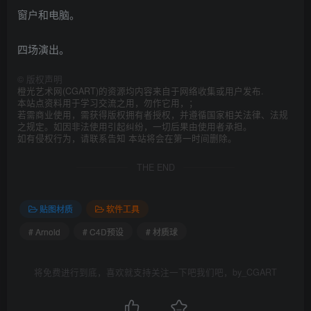
窗户和电脑。
四场演出。
©
版权声明
橙光艺术网(CGART)的资源均内容来自于网络收集或用户发布.
本站点资料用于学习交流之用，勿作它用，；
若需商业使用，需获得版权拥有者授权，并遵循国家相关法律、法规
之规定。如因非法使用引起纠纷，一切后果由使用者承担。
如有侵权行为，请联系告知 本站将会在第一时间删除。
THE END
贴图材质
软件工具
# Arnold
# C4D预设
# 材质球
将免费进行到底，喜欢就支持关注一下吧我们吧，by_CGART