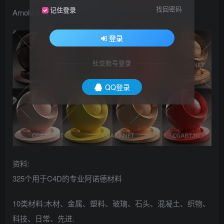
找回密码
记住登录
Arnold Shader Suite for C4D v3
登录
社交账号登录
QQ登录
资料:
325个用于C4D的专业阿诺德材料
10类材料:木材、金属、塑料、玻璃、石头、混凝土、织物、
科技、日常、先进.