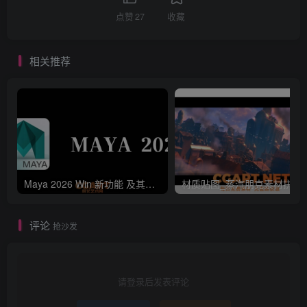
点赞
27
收藏
相关推荐
Maya 2026 Win 新功能 及其下载安装包
材质贴图_蒸汽朋克素材拼凑套件 + 
评论
抢沙发
请登录后发表评论