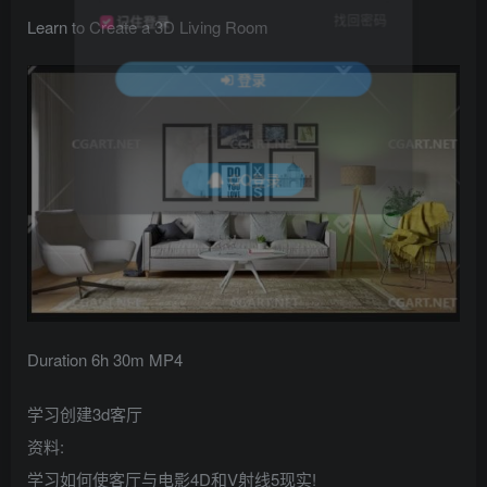
找回密码
记住登录
Learn to Create a 3D Living Room
登录
社交账号登录
QQ登录
Duration 6h 30m MP4
学习创建3d客厅
资料:
学习如何使客厅与电影4D和V射线5现实!