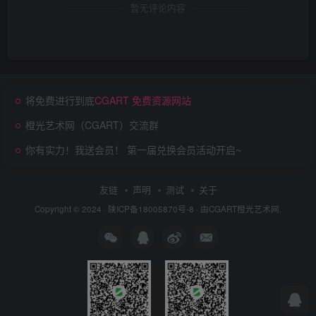
暂无评论内容
将免费进行到底
CGART 免费资源网站
橙光艺术网（CGART）交流群
你有实力！我送会员！ 第一届兑换会员活动开启~
友链
声明
测试
关于
Copyright © 2024 ·
陕ICP备18005870号-8
· 由
CGART
橙光艺术网.