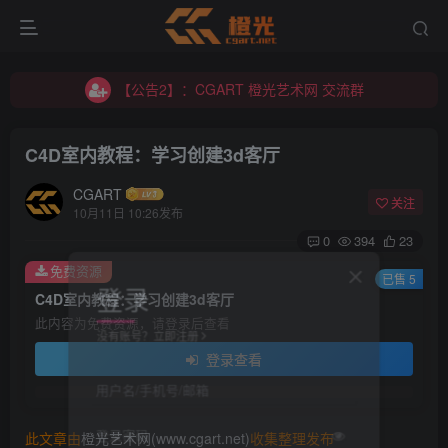
【公告2】：CGART 橙光艺术网 交流群
【公告1】：将免费进行到底！！！
【公告2】：CGART 橙光艺术网 交流群
【公告1】：将免费进行到底！！！
C4D室内教程：学习创建3d客厅
CGART
关注
10月11日 10:26发布
0
394
23
免费资源
登录
已售 5
C4D室内教程：学习创建3d客厅
此内容为免费资源，请登录后查看
没有账号？立即注册
登录查看
用户名/手机号/邮箱
登录密码
此文章由
橙光艺术网(www.cgart.net)
收集整理发布