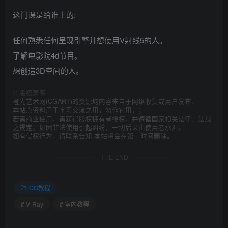
这门课是给谁上的:
任何熟悉任何呈现引擎并想使用V射线5的人。
了解电影院4d节目。
想创造3D空间的人。
©
版权声明
橙光艺术网(CGART)的资源均内容来自于网络收集或用户发布.
本站点资料用于学习交流之用，勿作它用，；
若需商业使用，需获得版权拥有者授权，并遵循国家相关法律、法规
之规定。如因非法使用引起纠纷，一切后果由使用者承担。
如有侵权行为，请联系告知 本站将会在第一时间删除。
THE END
CG教程
# V-Ray
# 室内教程