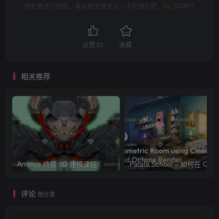
将免费进行到底，喜欢就支持关注一下吧我们吧，by_CGART
点赞
23
收藏
相关推荐
Arrimus 终极 3D 建模课程
Patata Schoo
评论
抢沙发