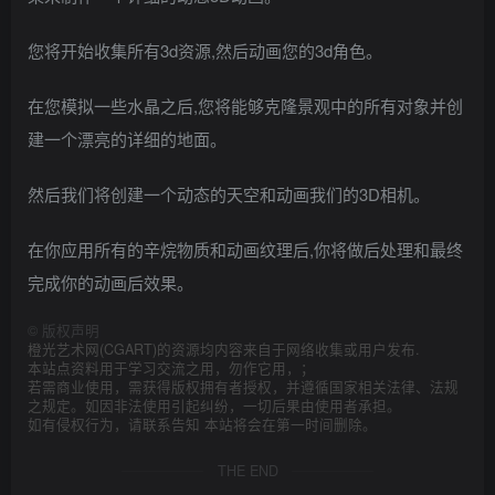
您将开始收集所有3d资源,然后动画您的3d角色。
在您模拟一些水晶之后,您将能够克隆景观中的所有对象并创
建一个漂亮的详细的地面。
然后我们将创建一个动态的天空和动画我们的3D相机。
在你应用所有的辛烷物质和动画纹理后,你将做后处理和最终
完成你的动画后效果。
©
版权声明
橙光艺术网(CGART)的资源均内容来自于网络收集或用户发布.
本站点资料用于学习交流之用，勿作它用，；
若需商业使用，需获得版权拥有者授权，并遵循国家相关法律、法规
之规定。如因非法使用引起纠纷，一切后果由使用者承担。
如有侵权行为，请联系告知 本站将会在第一时间删除。
THE END