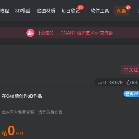
+1
G教程
3D模型
贴图材质
每日欣赏
软件工具
帮助
【公告2】：CGART 橙光艺术网 交流群
【公告1】：将免费进行到底！！！
【公告2】：CGART 橙光艺术网 交流群
【公告1】：将免费进行到底！！！
关注
0
679
83
已售 25
在C4d院创作3D作品
登录
此内容为免费资源，请登录后查看
没有账号？立即注册
0
积分