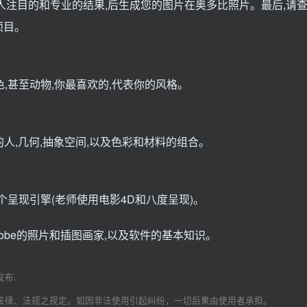
人注目的和专业的结果,后生成您的图片在奥多比照片。最后,请
项目。
色,甚至动物,你最喜欢的,代表你的风格。
的人,几何,抽象空间,以及色彩和材料的组合。
个呈现引擎(老师使用电影4D和八度呈现)。
obe的照片和插图画家,以及软件的基本知识。
发布.
法律、法规之规定。如因非法使用引起纠纷，一切后果由使用者承担。