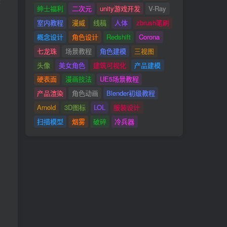
查
绅士福利
二次元
unity游戏开发
V-Ray
室内教程
漫威
线稿
人体
zbrush笔刷
概念设计
角色设计
Redshift
Corona
七龙珠
场景教程
角色建模
三视图
头像
美女角色
建筑可视化
产品建模
硬表面
漫画技法
UE5场景教程
产品渲染
角色动画
Blender初级教程
Arnold
3D图标
LOL
服装设计
扫描模型
烟雾
破碎
冷兵器