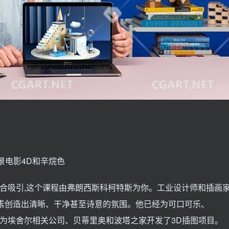
景电影4D和辛烷色
组合吸引,这个课程由弗朗西斯科柯特斯为你。工业设计师和插画
素创造出清晰、干净甚至诗意的氛围。他已经为可口可乐、
目,并为埃舍尔相关公司、贝蒂里奥和波塔之家开发了3D插图项目。