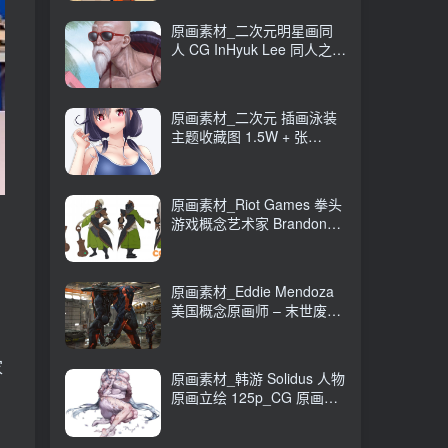
原画素材_二次元明星画同
人 CG InHyuk Lee 同人之神
248P_CG 原画资源
原画素材_二次元 插画泳装
主题收藏图 1.5W + 张
16GB_CG 原画资源
原画素材_Riot Games 拳头
游戏概念艺术家 Brandon
Liao CG 原画作品
247P_CG 原画资源
原画素材_Eddie Mendoza
美国概念原画师 – 末世废土
CG 作品 80P_CG 原画资源
家
原画素材_韩游 Solidus 人物
原画立绘 125p_CG 原画资
源