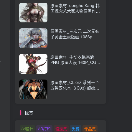
原画素材_dongho Kang 韩
国概念艺术家人物原画作品
_CG 原画资源
原画素材_三次元 二次元妹
子黄金土豪版画 1086p
989M_CG 原画资源
原画素材_手动收集高清
工
PNG 原画人设 160P_CG 原
画资源
原画素材_CL-orz 系列一至
五弹汉化本（(C93) 舰娘
本） 14GB 全彩无修_CG 原
画资源
标签
3d设计
3D打印
设定集
免费
作品集