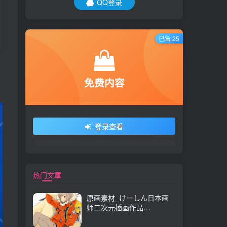
QQ登录
已售 25
免费内容
登录查看
热门文章
原画素材_けーしん日本画
师二次元插画作品
157P_CG 原画资源