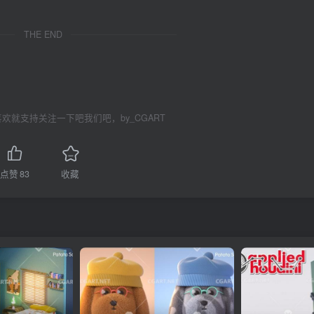
THE END
欢就支持关注一下吧我们吧，by_CGART
点赞
83
收藏