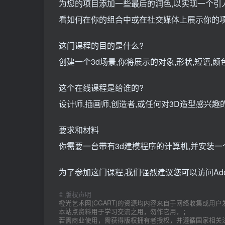
为您的项目添加一些最后的润色,以实现一个引
看如何在你的组合中或在社交媒体上展示你的
这门课程的目的是什么?
创建一个3d场景,你将展示的对象,形状,短语,颜
这个在线课程是给谁的?
设计师,插画师,创造者,或任何对3D造型感兴趣
要求和材料
你需要一台带有3d建模程序的计算机,并安装一
为了参加这门课程,我们强烈建议您可以访问Ad
©
版权声明
橙光艺术网(CGART)的资源均内容来自于网络收集或用户
本站点资料用于学习交流之用，勿作它用，；
若需商业使用，需获得版权拥有者授权，并遵循国家相关