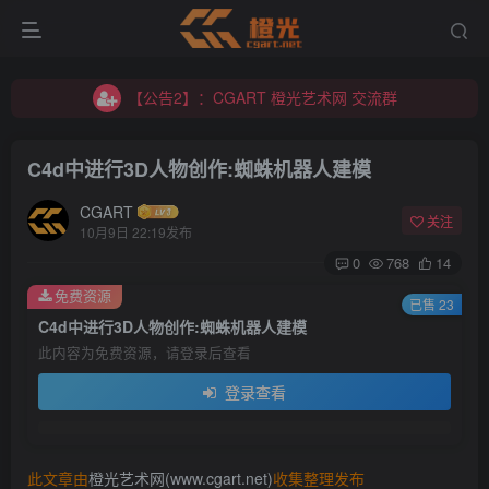
【公告2】：CGART 橙光艺术网 交流群
【公告1】：将免费进行到底！！！
【公告2】：CGART 橙光艺术网 交流群
【公告1】：将免费进行到底！！！
C4d中进行3D人物创作:蜘蛛机器人建模
CGART
关注
10月9日 22:19发布
0
768
14
免费资源
登录
已售 23
C4d中进行3D人物创作:蜘蛛机器人建模
此内容为免费资源，请登录后查看
没有账号？立即注册
登录查看
用户名/手机号/邮箱
登录密码
此文章由
橙光艺术网(www.cgart.net)
收集整理发布