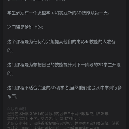
学生必须有一个愿望学习和实践新的3D技能从第一天。
这门课是给谁上的:
这个课程是为任何有兴趣提高他们的电影4d技能的人准备
的。
这门课程是为想把自己的技能提升到下一阶段的3D学生开设
的。
这门课程不适合完全的3D初学者,虽然他们也会从中学到很多
东西。
©
版权声明
橙光艺术网(CGART)的资源均内容来自于网络收集或用户发布.
本站点资料用于学习交流之用，勿作它用，；
若需商业使用，需获得版权拥有者授权，并遵循国家相关法律、法规
之规定。如因非法使用引起纠纷，一切后果由使用者承担。